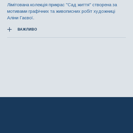
Лімітована колекція прикрас "Сад життя" створена за
мотивами графічних та живописних робіт художниці
Аліни Гаєвої.
ВАЖЛИВО
При замовленні прикраси, ви можете змінити колір
металу та колір/різновид дорогоцінного каміння. У
такому випадку остаточна вартість буде перерахована, з
урахуванням всіх змін.