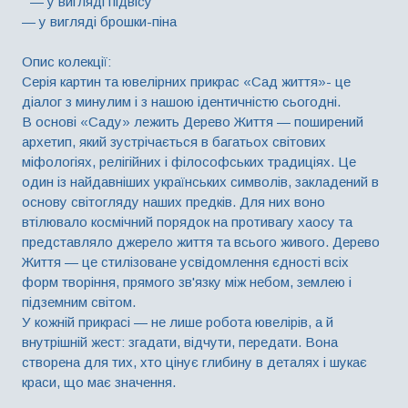
— у вигляді підвісу
— у вигляді брошки-піна
Опис колекції:
Серія картин та ювелірних прикрас «Сад життя»- це
діалог з минулим і з нашою ідентичністю сьогодні.
В основі «Саду» лежить Дерево Життя — поширений
архетип, який зустрічається в багатьох світових
міфологіях, релігійних і філософських традиціях. Це
один із найдавніших українських символів, закладений в
основу світогляду наших предків. Для них воно
втілювало космічний порядок на противагу хаосу та
представляло джерело життя та всього живого. Дерево
Життя — це стилізоване усвідомлення єдності всіх
форм творіння, прямого зв'язку між небом, землею і
підземним світом.
У кожній прикрасі — не лише робота ювелірів, а й
внутрішній жест: згадати, відчути, передати. Вона
створена для тих, хто цінує глибину в деталях і шукає
краси, що має значення.