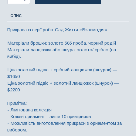
ОПИС
Прикраса із серії робіт Сад Життя «Взаємодія»
Матеріали брошки: золото 585 проба, чорний родій
Матеріали ланцюжка або шнура: золото/ срібло (на
вибір).
Ціна золотий підвіс + срібний ланцюжок (шнурок) —
$1650
Ціна золотий підвіс + золотий ланцюжок (шнурок) —
$2200
Примітка:
- Лімітована колекція
- Кожен орнамент - лише 10 примірників
- Можливість виготовлення прикраси з орнаментом за
вибором: