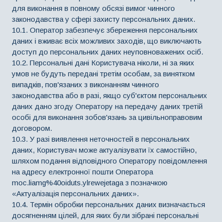
для виконання в повному обсязі вимог чинного
законодавства у сфері захисту персональних даних.
10.1. Оператор забезпечує збереження персональних
даних і вживає всіх можливих заходів, що виключають
доступ до персональних даних неуповноважених осіб.
10.2. Персональні дані Користувача ніколи, ні за яких
умов не будуть передані третім особам, за винятком
випадків, пов'язаних з виконанням чинного
законодавства або в разі, якщо суб'єктом персональних
даних дано згоду Оператору на передачу даних третій
особі для виконання зобов'язань за цивільноправовим
договором.
10.3. У разі виявлення неточностей в персональних
даних, Користувач може актуалізувати їх самостійно,
шляхом подання відповідного Оператору повідомлення
на адресу електронної пошти Оператора
moc.liamg%40oiduts.ylrewejetaga з позначкою
«Актуалізація персональних даних».
10.4. Термін обробки персональних даних визначається
досягненням цілей, для яких були зібрані персональні