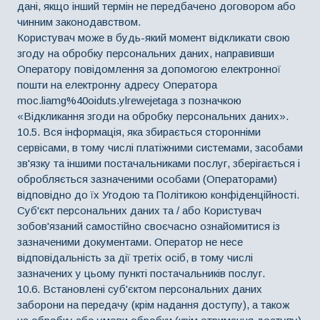
дані, якщо інший термін не передбачено договором або
чинним законодавством.
Користувач може в будь-який момент відкликати свою
згоду на обробку персональних даних, направивши
Оператору повідомлення за допомогою електронної
пошти на електронну адресу Оператора
moc.liamg%40oiduts.ylrewejetaga з позначкою
«Відкликання згоди на обробку персональних даних».
10.5. Вся інформація, яка збирається сторонніми
сервісами, в тому числі платіжними системами, засобами
зв'язку та іншими постачальниками послуг, зберігається і
обробляється зазначеними особами (Операторами)
відповідно до їх Угодою та Політикою конфіденційності.
Суб'єкт персональних даних та / або Користувач
зобов'язаний самостійно своєчасно ознайомитися із
зазначеними документами. Оператор не несе
відповідальність за дії третіх осіб, в тому числі
зазначених у цьому пункті постачальників послуг.
10.6. Встановлені суб'єктом персональних даних
заборони на передачу (крім надання доступу), а також