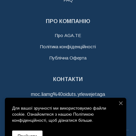
ПРО КОМПАНІЮ
Про AGA.TE
Політика конфіденційності
Публічна Оферта
КОНТАКТИ
moc.liamg%40oiduts.yrlewejetaga
+380978458363
Для вашої зручності ми використовуємо файли
cookie. Ознайомтеся з нашою Політикою
ТОВ "АГАТЕ"
конфіденційності, щоб дізнатися більше.
Код ЄДРПОУ 44979595