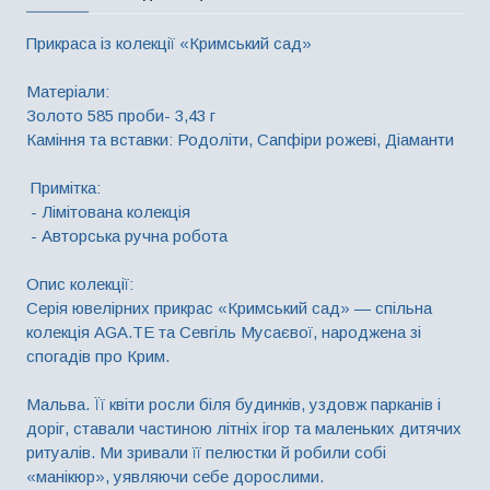
Прикраса із колекції «Кримський сад»
Матеріали:
Золото 585 проби- 3,43 г
Каміння та вставки: Родоліти, Сапфіри рожеві, Діаманти
Примітка:
- Лімітована колекція
- Авторська ручна робота
Опис колекції:
Серія ювелірних прикрас «Кримський сад» — спільна
колекція AGA.TE та Севгіль Мусаєвої, народжена зі
спогадів про Крим.
Мальва. Її квіти росли біля будинків, уздовж парканів і
доріг, ставали частиною літніх ігор та маленьких дитячих
ритуалів. Ми зривали її пелюстки й робили собі
«манікюр», уявляючи себе дорослими.