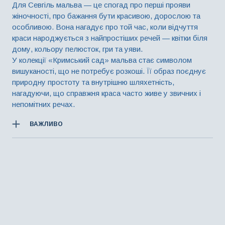
Для Севгіль мальва — це спогад про перші прояви
жіночності, про бажання бути красивою, дорослою та
особливою. Вона нагадує про той час, коли відчуття
краси народжується з найпростіших речей — квітки біля
дому, кольору пелюсток, гри та уяви.
У колекції «Кримський сад» мальва стає символом
вишуканості, що не потребує розкоші. Її образ поєднує
природну простоту та внутрішню шляхетність,
нагадуючи, що справжня краса часто живе у звичних і
непомітних речах.
ВАЖЛИВО
При замовленні прикраси, ви можете змінити колір
металу та колір/різновид дорогоцінного каміння. У
такому випадку остаточна вартість буде перерахована, з
урахуванням всіх змін.