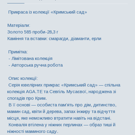
Прикраса із колекції «Кримський сад»
Матеріали:
Золото 585 проби-28,3 г
Каміння та вставки: смарагди, діаманти, ерли
Примітка:
- Лімітована колекція
- Авторська ручна робота
Опис колекції:
Серія ювелірних прикрас «Кримський сад» — спільна
колекція AGA.TE та Севгіль Мусаєвої, народжена зі
спогадів про Крим.
В її основі — особиста пам’ять про дім, дитинство,
мамин сад, квіти й дерева, запах інжиру та відчуття
місця, яке неможливо втратити навіть на відстані.
Конвалія втілена у ніжних перлинах — образ тиші й
ніжності маминого саду.