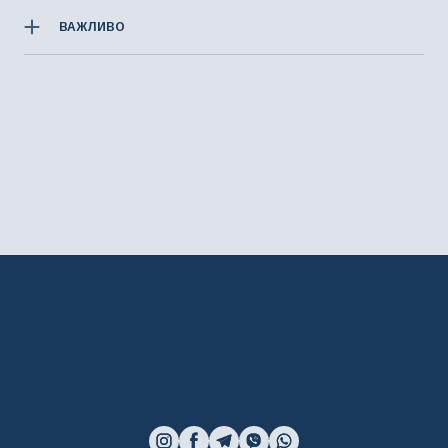
ВАЖЛИВО
При замовленні прикраси, ви можете змінити колір
металу та колір/різновид дорогоцінного каміння. У
такому випадку остаточна вартість буде перерахована, з
урахуванням всіх змін.