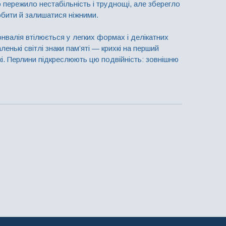
 пережило нестабільність і труднощі, але зберегло
любити й залишатися ніжними.
онвалія втілюється у легких формах і делікатних
ленькі світлі знаки пам’яті — крихкі на перший
кі. Перлини підкреслюють цю подвійність: зовнішню
ожете змінити колір металу та колір/різновид
ому випадку остаточна вартість буде перерахована,