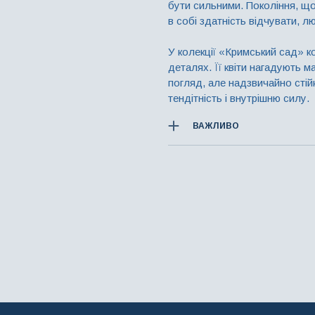
бути сильними. Покоління, що
в собі здатність відчувати, 
У колекції «Кримський сад» к
деталях. Її квіти нагадують ма
погляд, але надзвичайно стій
тендітність і внутрішню силу.
ВАЖЛИВО
При замовленні прикраси, ви м
дорогоцінного каміння. У так
з урахуванням всіх змін.