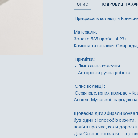
ОПИС
ПОДРОБИЦІ ТА ХА
Прикраса із колекції «Кримс
Матеріали:
Золото 585 проба- 4,23 г
Каміння та вставки: Смарагди
Примітка:
- Лімітована колекція
- Авторська ручна робота
Опис колекції:
Серія ювелірних прикрас «Кр
Севгіль Мусаєвої, народжена 
Щовесни діти збирали конвалі
був один зі способів вижити. 
пам’яті про час, коли доросл
Для Севгіль конвалія — це си