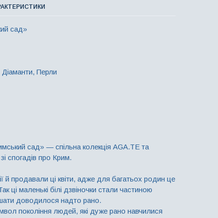
РАКТЕРИСТИКИ
ький сад»
, Діаманти, Перли
имський сад» — спільна колекція AGA.TE та
зі спогадів про Крим.
ї й продавали ці квіти, адже для багатьох родин це
Так ці маленькі білі дзвіночки стали частиною
ішати доводилося надто рано.
мвол покоління людей, які дуже рано навчилися