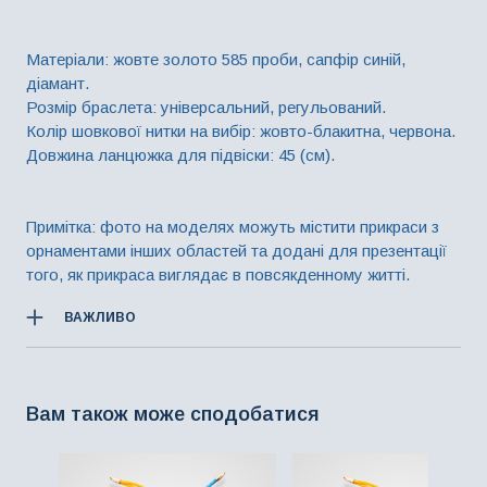
Матеріали: жовте золото 585 проби, сапфір синій,
діамант.
Розмір браслета: універсальний, регульований.
Колір шовкової нитки на вибір: жовто-блакитна, червона.
Довжина ланцюжка для підвіски: 45 (см).
Примітка: фото на моделях можуть містити прикраси з
орнаментами інших областей та додані для презентації
того, як прикраса виглядає в повсякденному житті.
ВАЖЛИВО
При замовленні прикраси, ви можете змінити колір
металу та колір/різновид дорогоцінного каміння. У
такому випадку остаточна вартість буде перерахована, з
урахуванням всіх змін.
Вам також може сподобатися