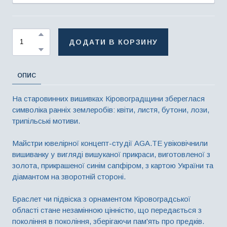
ДОДАТИ В КОРЗИНУ
ОПИС
На старовинних вишивках Кіровоградщини збереглася
символіка ранніх землеробів: квіти, листя, бутони, лози,
трипільські мотиви.
Майстри ювелірної концепт-студії AGA.TE увіковічнили
вишиванку у вигляді вишуканої прикраси, виготовленої з
золота, прикрашеної синім сапфіром, з картою України та
діамантом на зворотній стороні.
Браслет чи підвіска з орнаментом Кіровоградської
області стане незамінною цінністю, що передається з
покоління в покоління, зберігаючи пам'ять про предків.